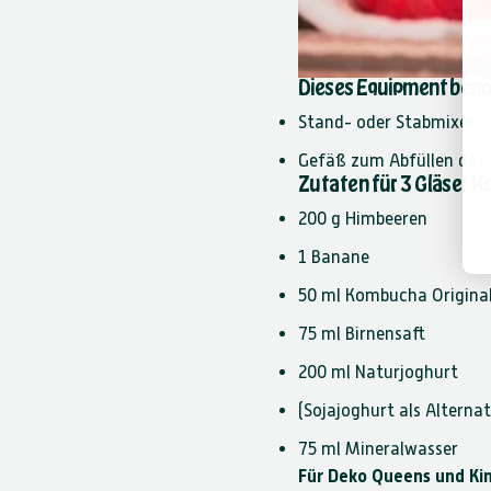
Dieses Equipment benö
Stand- oder Stabmixer
Gefäß zum Abfüllen des
Zutaten für 3 Gläser 
200 g Himbeeren
1 Banane
50 ml
Kombucha Origina
75 ml Birnensaft
200 ml Naturjoghurt
(Sojajoghurt als Alterna
75 ml Mineralwasser
Für Deko Queens und Kin