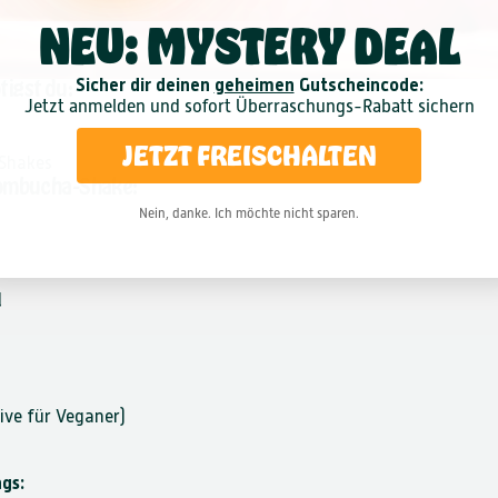
NEU: MYSTERY DEAL
Sicher dir deinen
geheimen
Gutscheincode:
tigst du:
Jetzt anmelden und
sofort
Überraschungs-Rabatt sichern
JETZT FREISCHALTEN
 Shakes
Kombucha-Shake:
Nein, danke. Ich möchte nicht sparen.
l
tive für Veganer)
gs: