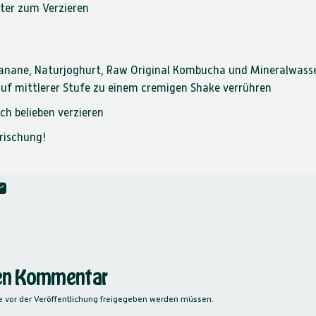
ter zum Verzieren
Banane, Naturjoghurt, Raw Original Kombucha und Mineralwass
auf mittlerer Stufe zu einem cremigen Shake verrühren
ch belieben verzieren
frischung!
 pinnen
atsApp teilen
Per E-Mail teilen
nen Kommentar
 vor der Veröffentlichung freigegeben werden müssen.