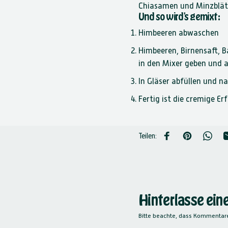
Chiasamen und Minzblät
Und so wird’s gemixt:
Himbeeren abwaschen
Himbeeren, Birnensaft, 
in den Mixer geben und 
In Gläser abfüllen und na
Fertig ist die cremige Er
Teilen:
Auf Facebook teilen
Auf Pinterest
Auf Wh
Hinterlasse ei
Bitte beachte, dass Kommentare