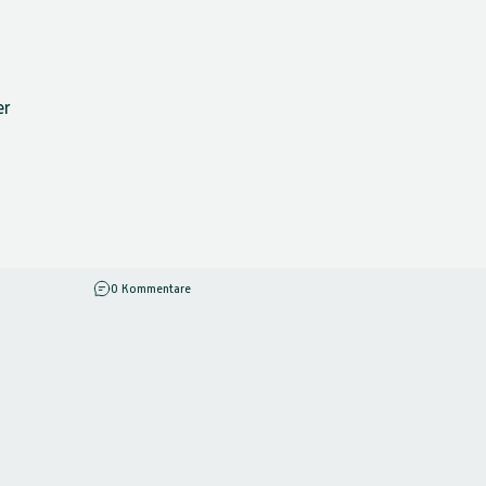
er
zu Kombucha-Shake mit Himbeeren: So lecker und ges
0 Kommentare