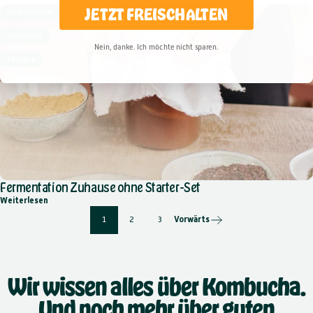
JETZT FREISCHALTEN
Fermentation
Kombucha
Nein, danke. Ich möchte nicht sparen.
Rezepte
Fermentation Zuhause ohne Starter-Set
über Fermentation Zuhause ohne Starter-Set
Weiterlesen
1
2
3
Vorwärts
Wir wissen alles über Kombucha.
Und noch mehr über guten