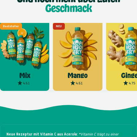
Geschmack
Beststeller
NEU
Mix
Mango
Ginge
4.61
4.61
4.75
Neue Rezeptur mit Vitamin C aus Acerola:
*Vitamin C trägt zu einer