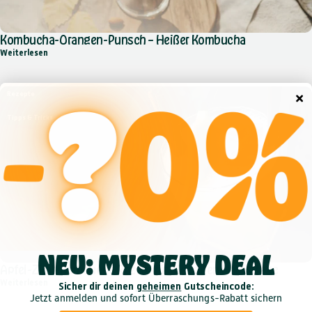
Kombucha-Orangen-Punsch – Heißer Kombucha
über Kombucha-Orangen-Punsch – Heißer Kombucha
Weiterlesen
Rezepte
Tipps & Tricks
NEU: MYSTERY DEAL
Apfel-Zimt-Kombucha Rezept für die kalten Herbsttage
über Apfel-Zimt-Kombucha Rezept für die kalten Herbsttage
Weiterlesen
Sicher dir deinen
geheimen
Gutscheincode:
Jetzt anmelden und
sofort
Überraschungs-Rabatt sichern